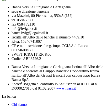
Banca Versilia Lunigiana e Garfagnana
sede e direzione generale
via Mazzini, 80 Pietrasanta, 55045 (LU)
tel. 0584 7371
fax 0584 72110
info@bvlg.bcc.it
banca.bvlg@legalmail.it
Iscritta all’Albo delle banche al numero 4489.10
P.Iva. 15240741007
CF e n. di iscrizione al reg. impr. CCIAA di Lucca
00174600460
SWIFT ICRA IT RR K60
Codice ABI 8726.2
Banca Versilia Lunigiana e Garfagnana Iscritta all’Albo delle
banche e aderente al Gruppo Bancario Cooperativo Iccrea
iscritto all’Albo dei Gruppi Bancari con capogruppo Iccrea
Banca SpA
Società soggetta al controllo IVASS iscritta al R.U.I. al n.
D000027013 dal 01.02.2007
www.ivass.it
La banca
Chi siamo