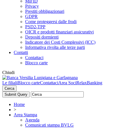
MiFID
Privacy
Prestiti obbligazionari
GDPR
Come proteggersi dalle frodi
PSD2-TPP
OICR e prodotti finanziari assicurativi
Depositi dormienti
Indicatore dei Costi Complessivi (ICC)
Informativa rivolta alle terze parti
Contatti
Contattaci
Blocco carte
Chiudi
Le filiali
Blocco carte
Contattaci
Area Soci
RelaxBanking
Cerca
Home
>
Area Stampa
Agenda
Comunicati stampa BVLG