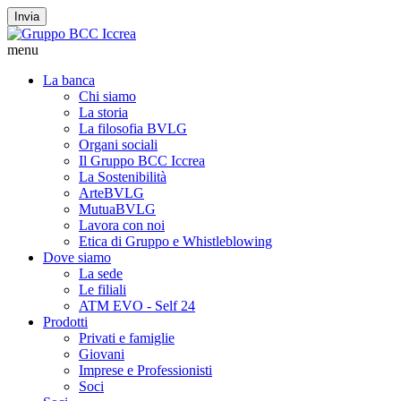
Invia
menu
La banca
Chi siamo
La storia
La filosofia BVLG
Organi sociali
Il Gruppo BCC Iccrea
La Sostenibilità
ArteBVLG
MutuaBVLG
Lavora con noi
Etica di Gruppo e Whistleblowing
Dove siamo
La sede
Le filiali
ATM EVO - Self 24
Prodotti
Privati e famiglie
Giovani
Imprese e Professionisti
Soci