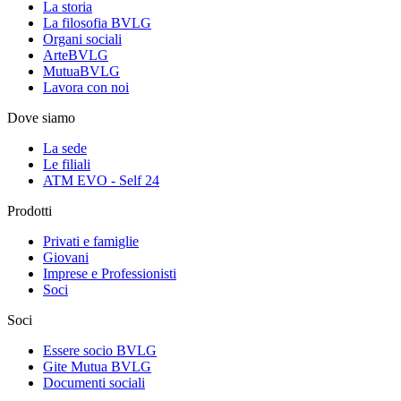
La storia
La filosofia BVLG
Organi sociali
ArteBVLG
MutuaBVLG
Lavora con noi
Dove siamo
La sede
Le filiali
ATM EVO - Self 24
Prodotti
Privati e famiglie
Giovani
Imprese e Professionisti
Soci
Soci
Essere socio BVLG
Gite Mutua BVLG
Documenti sociali