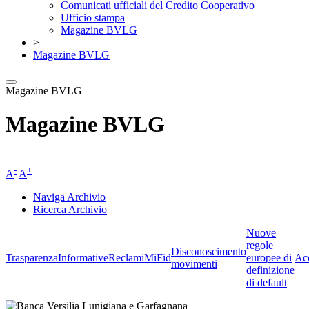
Comunicati ufficiali del Credito Cooperativo
Ufficio stampa
Magazine BVLG
>
Magazine BVLG
Magazine BVLG
Magazine BVLG
-
+
A
A
Naviga Archivio
Ricerca Archivio
Nuove
regole
Disconoscimento
Trasparenza
Informative
Reclami
MiFid
europee di
Acc
movimenti
definizione
di default