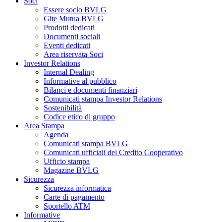
Soci
Essere socio BVLG
Gite Mutua BVLG
Prodotti dedicati
Documenti sociali
Eventi dedicati
Area riservata Soci
Investor Relations
Internal Dealing
Informative al pubblico
Bilanci e documenti finanziari
Comunicati stampa Investor Relations
Sostenibilità
Codice etico di gruppo
Area Stampa
Agenda
Comunicati stampa BVLG
Comunicati ufficiali del Credito Cooperativo
Ufficio stampa
Magazine BVLG
Sicurezza
Sicurezza informatica
Carte di pagamento
Sportello ATM
Informative