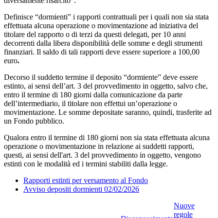
diversamente risarcito”.
Definisce “dormienti” i rapporti contrattuali per i quali non sia stata
effettuata alcuna operazione o movimentazione ad iniziativa del
titolare del rapporto o di terzi da questi delegati, per 10 anni
decorrenti dalla libera disponibilità delle somme e degli strumenti
finanziari. Il saldo di tali rapporti deve essere superiore a 100,00
euro
.
Decorso il suddetto termine il deposito “dormiente” deve essere
estinto, ai sensi dell’art. 3 del provvedimento in oggetto, salvo che,
entro il termine di 180 giorni dalla comunicazione da parte
dell’intermediario, il titolare non effettui un’operazione o
movimentazione. Le somme depositate saranno, quindi, trasferite ad
un Fondo pubblico.
Qualora entro il termine di 180 giorni non sia stata effettuata alcuna
operazione o movimentazione in relazione ai suddetti rapporti,
questi, ai sensi dell'art. 3 del provvedimento in oggetto, vengono
estinti con le modalità ed i termini stabiliti dalla legge.
Rapporti estinti per versamento al Fondo
Avviso depositi dormienti 02/02/2026
Nuove
regole