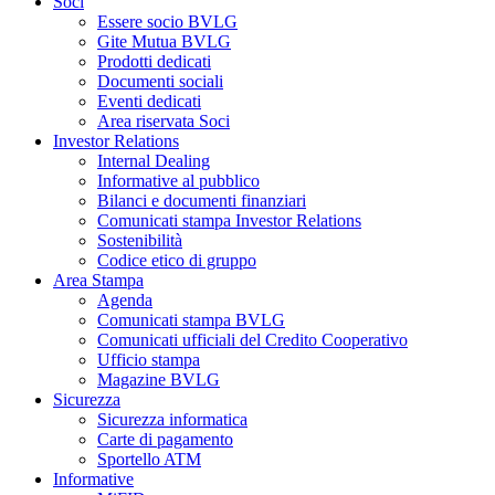
Soci
Essere socio BVLG
Gite Mutua BVLG
Prodotti dedicati
Documenti sociali
Eventi dedicati
Area riservata Soci
Investor Relations
Internal Dealing
Informative al pubblico
Bilanci e documenti finanziari
Comunicati stampa Investor Relations
Sostenibilità
Codice etico di gruppo
Area Stampa
Agenda
Comunicati stampa BVLG
Comunicati ufficiali del Credito Cooperativo
Ufficio stampa
Magazine BVLG
Sicurezza
Sicurezza informatica
Carte di pagamento
Sportello ATM
Informative