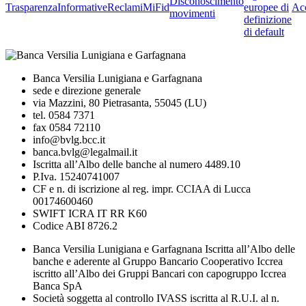
Disconoscimento
Trasparenza
Informative
Reclami
MiFid
europee di
Acc
movimenti
definizione
di default
Banca Versilia Lunigiana e Garfagnana
sede e direzione generale
via Mazzini, 80 Pietrasanta, 55045 (LU)
tel. 0584 7371
fax 0584 72110
info@bvlg.bcc.it
banca.bvlg@legalmail.it
Iscritta all’Albo delle banche al numero 4489.10
P.Iva. 15240741007
CF e n. di iscrizione al reg. impr. CCIAA di Lucca
00174600460
SWIFT ICRA IT RR K60
Codice ABI 8726.2
Banca Versilia Lunigiana e Garfagnana Iscritta all’Albo delle
banche e aderente al Gruppo Bancario Cooperativo Iccrea
iscritto all’Albo dei Gruppi Bancari con capogruppo Iccrea
Banca SpA
Società soggetta al controllo IVASS iscritta al R.U.I. al n.