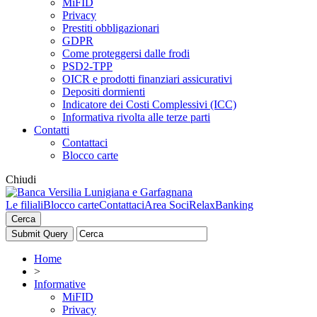
MiFID
Privacy
Prestiti obbligazionari
GDPR
Come proteggersi dalle frodi
PSD2-TPP
OICR e prodotti finanziari assicurativi
Depositi dormienti
Indicatore dei Costi Complessivi (ICC)
Informativa rivolta alle terze parti
Contatti
Contattaci
Blocco carte
Chiudi
Le filiali
Blocco carte
Contattaci
Area Soci
RelaxBanking
Cerca
Home
>
Informative
MiFID
Privacy