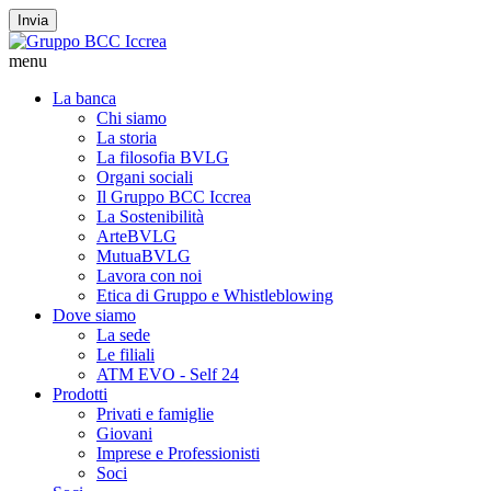
Invia
menu
La banca
Chi siamo
La storia
La filosofia BVLG
Organi sociali
Il Gruppo BCC Iccrea
La Sostenibilità
ArteBVLG
MutuaBVLG
Lavora con noi
Etica di Gruppo e Whistleblowing
Dove siamo
La sede
Le filiali
ATM EVO - Self 24
Prodotti
Privati e famiglie
Giovani
Imprese e Professionisti
Soci