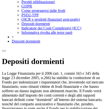
Prestiti obbligazionari
GDPR
Come proteggersi dalle frodi
PSD2-TPP
OICR e prodotti finanziari assicurativi
Depositi dormienti
Indicatore dei Costi Complessivi (ICC)
Informativa rivolta alle terze parti
>
Depositi dormienti
Depositi dormienti
La Legge Finanziaria per il 2006 (art. 1, commi 343 e 345 della
legge 23 dicembre 2005, n.266) ha stabilito la costituzione di un
Fondo per indennizzare i risparmiatori che, investendo sul mercato
finanziario, sono rimasti vittime di frodi finanziarie e che hanno
sofferto un danno ingiusto non altrimenti risarcito. Il Fondo verrà
alimentato dall’importo dei conti correnti e degli altri rapporti
bancari definiti come “dormienti” all’interno del sistema bancario,
nonché del comparto assicurativo e finanziario che, peraltro,
finanzieranno in parte anche il Fondo per la stabilizzazione dei