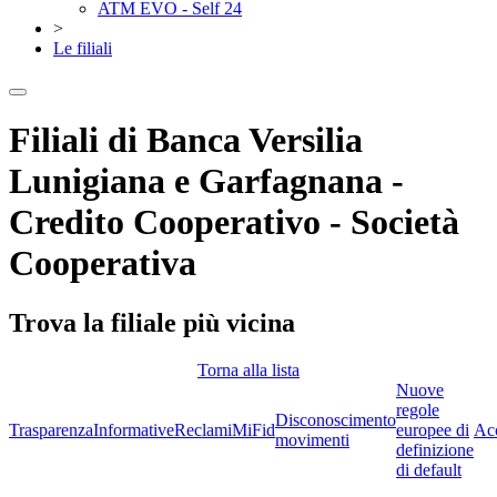
ATM EVO - Self 24
>
Le filiali
Filiali di Banca Versilia
Lunigiana e Garfagnana -
Credito Cooperativo - Società
Cooperativa
Trova la filiale più vicina
Torna alla lista
Nuove
regole
Disconoscimento
Trasparenza
Informative
Reclami
MiFid
europee di
Acc
movimenti
definizione
di default