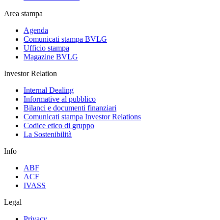
Area stampa
Agenda
Comunicati stampa BVLG
Ufficio stampa
Magazine BVLG
Investor Relation
Internal Dealing
Informative al pubblico
Bilanci e documenti finanziari
Comunicati stampa Investor Relations
Codice etico di gruppo
La Sostenibilità
Info
ABF
ACF
IVASS
Legal
Privacy