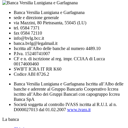
Banca Versilia Lunigiana e Garfagnana
sede e direzione generale
via Mazzini, 80 Pietrasanta, 55045 (LU)
tel. 0584 7371
fax 0584 72110
info@bvlg.bcc.it
banca.bvlg@legalmail.it
Iscritta all’Albo delle banche al numero 4489.10
P.Iva. 15240741007
CF e n. di iscrizione al reg. impr. CCIAA di Lucca
00174600460
SWIFT ICRA IT RR K60
Codice ABI 8726.2
Banca Versilia Lunigiana e Garfagnana Iscritta all’Albo delle
banche e aderente al Gruppo Bancario Cooperativo Iccrea
iscritto all’Albo dei Gruppi Bancari con capogruppo Iccrea
Banca SpA
Società soggetta al controllo IVASS iscritta al R.U.I. al n.
D000027013 dal 01.02.2007
www.ivass.it
La banca