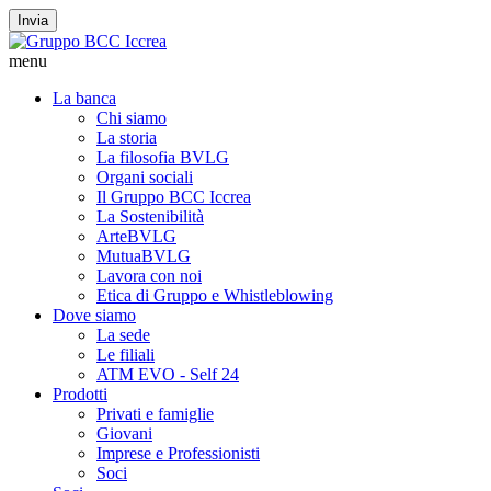
Invia
menu
La banca
Chi siamo
La storia
La filosofia BVLG
Organi sociali
Il Gruppo BCC Iccrea
La Sostenibilità
ArteBVLG
MutuaBVLG
Lavora con noi
Etica di Gruppo e Whistleblowing
Dove siamo
La sede
Le filiali
ATM EVO - Self 24
Prodotti
Privati e famiglie
Giovani
Imprese e Professionisti
Soci