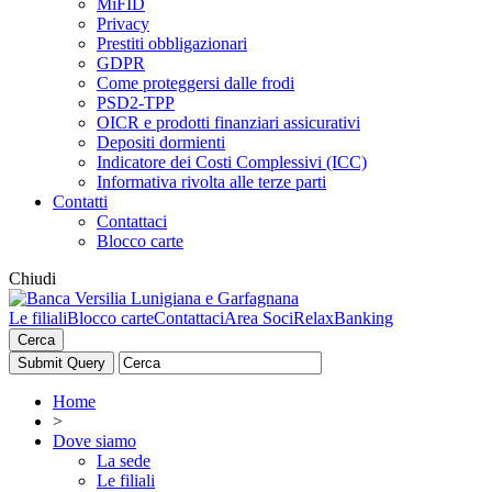
MiFID
Privacy
Prestiti obbligazionari
GDPR
Come proteggersi dalle frodi
PSD2-TPP
OICR e prodotti finanziari assicurativi
Depositi dormienti
Indicatore dei Costi Complessivi (ICC)
Informativa rivolta alle terze parti
Contatti
Contattaci
Blocco carte
Chiudi
Le filiali
Blocco carte
Contattaci
Area Soci
RelaxBanking
Cerca
Home
>
Dove siamo
La sede
Le filiali