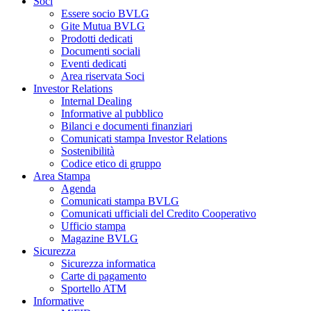
Soci
Essere socio BVLG
Gite Mutua BVLG
Prodotti dedicati
Documenti sociali
Eventi dedicati
Area riservata Soci
Investor Relations
Internal Dealing
Informative al pubblico
Bilanci e documenti finanziari
Comunicati stampa Investor Relations
Sostenibilità
Codice etico di gruppo
Area Stampa
Agenda
Comunicati stampa BVLG
Comunicati ufficiali del Credito Cooperativo
Ufficio stampa
Magazine BVLG
Sicurezza
Sicurezza informatica
Carte di pagamento
Sportello ATM
Informative