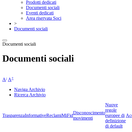
Prodotti dedicati
Documenti sociali
Eventi dedicati
Area riservata Soci
>
Documenti sociali
Documenti sociali
Documenti sociali
-
+
A
A
Naviga Archivio
Ricerca Archivio
Nuove
regole
Disconoscimento
Trasparenza
Informative
Reclami
MiFid
europee di
Acc
movimenti
definizione
di default