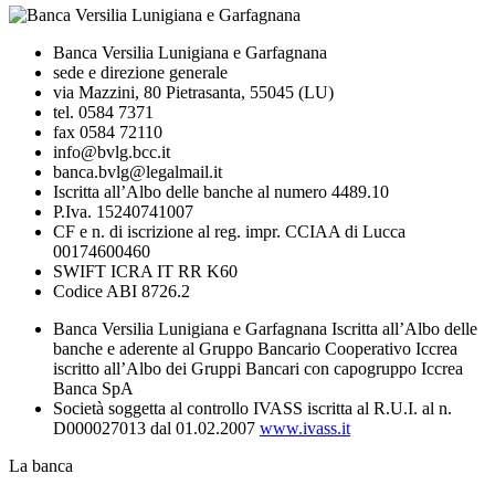
Banca Versilia Lunigiana e Garfagnana
sede e direzione generale
via Mazzini, 80 Pietrasanta, 55045 (LU)
tel. 0584 7371
fax 0584 72110
info@bvlg.bcc.it
banca.bvlg@legalmail.it
Iscritta all’Albo delle banche al numero 4489.10
P.Iva. 15240741007
CF e n. di iscrizione al reg. impr. CCIAA di Lucca
00174600460
SWIFT ICRA IT RR K60
Codice ABI 8726.2
Banca Versilia Lunigiana e Garfagnana Iscritta all’Albo delle
banche e aderente al Gruppo Bancario Cooperativo Iccrea
iscritto all’Albo dei Gruppi Bancari con capogruppo Iccrea
Banca SpA
Società soggetta al controllo IVASS iscritta al R.U.I. al n.
D000027013 dal 01.02.2007
www.ivass.it
La banca