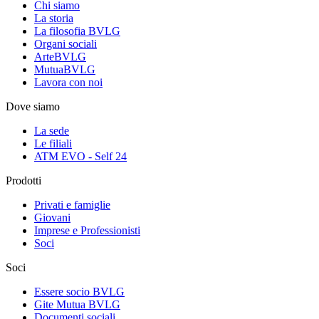
Chi siamo
La storia
La filosofia BVLG
Organi sociali
ArteBVLG
MutuaBVLG
Lavora con noi
Dove siamo
La sede
Le filiali
ATM EVO - Self 24
Prodotti
Privati e famiglie
Giovani
Imprese e Professionisti
Soci
Soci
Essere socio BVLG
Gite Mutua BVLG
Documenti sociali