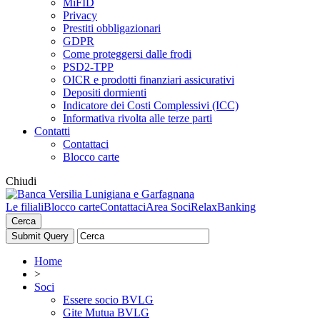
MiFID
Privacy
Prestiti obbligazionari
GDPR
Come proteggersi dalle frodi
PSD2-TPP
OICR e prodotti finanziari assicurativi
Depositi dormienti
Indicatore dei Costi Complessivi (ICC)
Informativa rivolta alle terze parti
Contatti
Contattaci
Blocco carte
Chiudi
Le filiali
Blocco carte
Contattaci
Area Soci
RelaxBanking
Cerca
Home
>
Soci
Essere socio BVLG
Gite Mutua BVLG