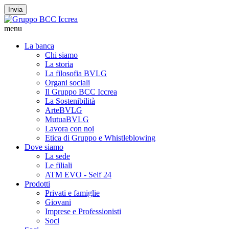
Invia
menu
La banca
Chi siamo
La storia
La filosofia BVLG
Organi sociali
Il Gruppo BCC Iccrea
La Sostenibilità
ArteBVLG
MutuaBVLG
Lavora con noi
Etica di Gruppo e Whistleblowing
Dove siamo
La sede
Le filiali
ATM EVO - Self 24
Prodotti
Privati e famiglie
Giovani
Imprese e Professionisti
Soci