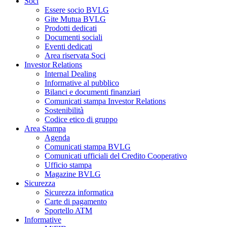
Soci
Essere socio BVLG
Gite Mutua BVLG
Prodotti dedicati
Documenti sociali
Eventi dedicati
Area riservata Soci
Investor Relations
Internal Dealing
Informative al pubblico
Bilanci e documenti finanziari
Comunicati stampa Investor Relations
Sostenibilità
Codice etico di gruppo
Area Stampa
Agenda
Comunicati stampa BVLG
Comunicati ufficiali del Credito Cooperativo
Ufficio stampa
Magazine BVLG
Sicurezza
Sicurezza informatica
Carte di pagamento
Sportello ATM
Informative