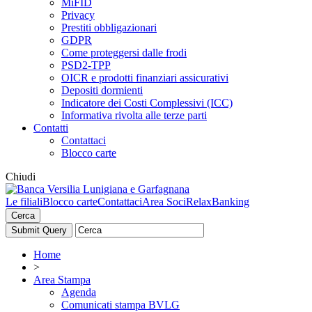
MiFID
Privacy
Prestiti obbligazionari
GDPR
Come proteggersi dalle frodi
PSD2-TPP
OICR e prodotti finanziari assicurativi
Depositi dormienti
Indicatore dei Costi Complessivi (ICC)
Informativa rivolta alle terze parti
Contatti
Contattaci
Blocco carte
Chiudi
Le filiali
Blocco carte
Contattaci
Area Soci
RelaxBanking
Cerca
Home
>
Area Stampa
Agenda
Comunicati stampa BVLG