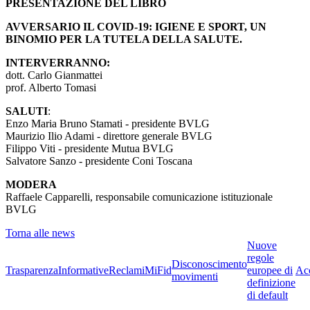
PRESENTAZIONE DEL LIBRO
AVVERSARIO IL COVID-19: IGIENE E SPORT, UN
BINOMIO PER LA TUTELA DELLA SALUTE.
INTERVERRANNO:
dott. Carlo Gianmattei
prof. Alberto Tomasi
SALUTI
:
Enzo Maria Bruno Stamati - presidente BVLG
Maurizio Ilio Adami - direttore generale BVLG
Filippo Viti - presidente Mutua BVLG
Salvatore Sanzo - presidente Coni Toscana
MODERA
Raffaele Capparelli, responsabile comunicazione istituzionale
BVLG
Torna alle news
Nuove
regole
Disconoscimento
Trasparenza
Informative
Reclami
MiFid
europee di
Acc
movimenti
definizione
di default