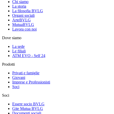
Chi siamo
La storia
La filosofia BVLG
Organi sociali
ArteBVLG
MutuaBVLG
Lavora con noi
Dove siamo
La sede
Le filiali
ATM EVO - Self 24
Prodotti
Privati e famiglie
Giovani
Imprese e Professionisti
Soci
Soci
Essere socio BVLG
Gite Mutua BVLG
Documenti sociali