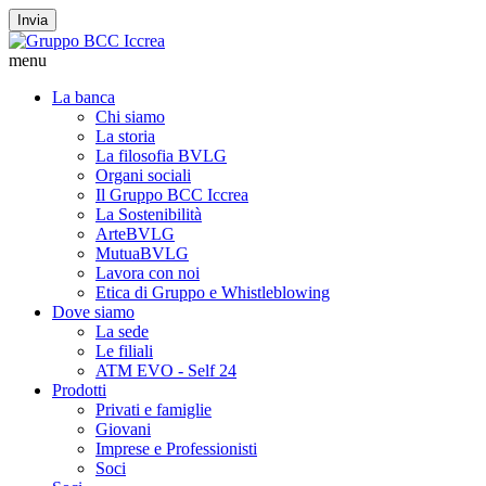
Invia
menu
La banca
Chi siamo
La storia
La filosofia BVLG
Organi sociali
Il Gruppo BCC Iccrea
La Sostenibilità
ArteBVLG
MutuaBVLG
Lavora con noi
Etica di Gruppo e Whistleblowing
Dove siamo
La sede
Le filiali
ATM EVO - Self 24
Prodotti
Privati e famiglie
Giovani
Imprese e Professionisti
Soci