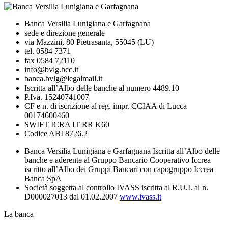
Banca Versilia Lunigiana e Garfagnana
sede e direzione generale
via Mazzini, 80 Pietrasanta, 55045 (LU)
tel. 0584 7371
fax 0584 72110
info@bvlg.bcc.it
banca.bvlg@legalmail.it
Iscritta all’Albo delle banche al numero 4489.10
P.Iva. 15240741007
CF e n. di iscrizione al reg. impr. CCIAA di Lucca
00174600460
SWIFT ICRA IT RR K60
Codice ABI 8726.2
Banca Versilia Lunigiana e Garfagnana Iscritta all’Albo delle
banche e aderente al Gruppo Bancario Cooperativo Iccrea
iscritto all’Albo dei Gruppi Bancari con capogruppo Iccrea
Banca SpA
Società soggetta al controllo IVASS iscritta al R.U.I. al n.
D000027013 dal 01.02.2007
www.ivass.it
La banca