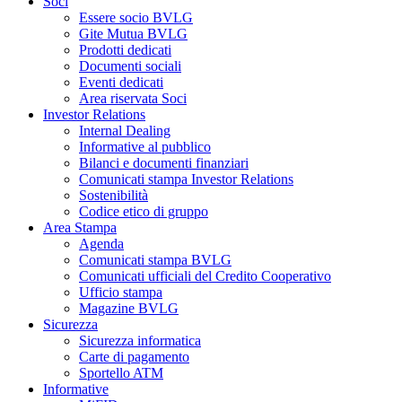
Soci
Essere socio BVLG
Gite Mutua BVLG
Prodotti dedicati
Documenti sociali
Eventi dedicati
Area riservata Soci
Investor Relations
Internal Dealing
Informative al pubblico
Bilanci e documenti finanziari
Comunicati stampa Investor Relations
Sostenibilità
Codice etico di gruppo
Area Stampa
Agenda
Comunicati stampa BVLG
Comunicati ufficiali del Credito Cooperativo
Ufficio stampa
Magazine BVLG
Sicurezza
Sicurezza informatica
Carte di pagamento
Sportello ATM
Informative