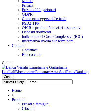
MiFID
Privacy
Prestiti obbligazionari
GDPR
Come proteggersi dalle frodi
PSD2-TPP
OICR e prodotti finanziari assicurativi
Depositi dormienti
Indicatore dei Costi Complessivi (ICC)
Informativa rivolta alle terze parti
Contatti
Contattaci
Blocco carte
Chiudi
Le filiali
Blocco carte
Contattaci
Area Soci
RelaxBanking
Cerca
Home
>
Prodotti
Privati e famiglie
Giovani