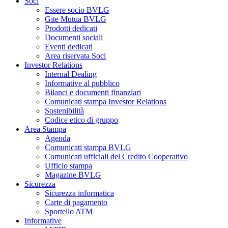
Soci
Essere socio BVLG
Gite Mutua BVLG
Prodotti dedicati
Documenti sociali
Eventi dedicati
Area riservata Soci
Investor Relations
Internal Dealing
Informative al pubblico
Bilanci e documenti finanziari
Comunicati stampa Investor Relations
Sostenibilità
Codice etico di gruppo
Area Stampa
Agenda
Comunicati stampa BVLG
Comunicati ufficiali del Credito Cooperativo
Ufficio stampa
Magazine BVLG
Sicurezza
Sicurezza informatica
Carte di pagamento
Sportello ATM
Informative