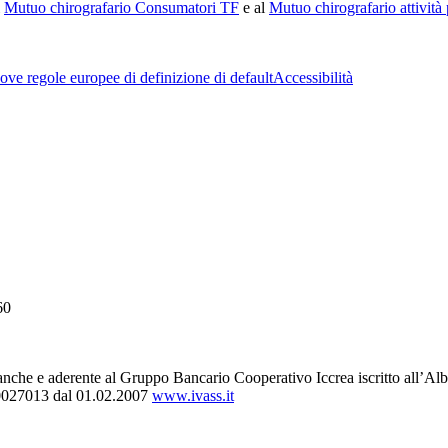
i
Mutuo chirografario Consumatori TF
e al
Mutuo chirografario attività
ve regole europee di definizione di default
Accessibilità
60
 banche e aderente al Gruppo Bancario Cooperativo Iccrea iscritto all
000027013 dal 01.02.2007
www.ivass.it