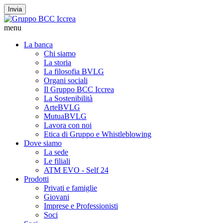
Invia
menu
La banca
Chi siamo
La storia
La filosofia BVLG
Organi sociali
Il Gruppo BCC Iccrea
La Sostenibilità
ArteBVLG
MutuaBVLG
Lavora con noi
Etica di Gruppo e Whistleblowing
Dove siamo
La sede
Le filiali
ATM EVO - Self 24
Prodotti
Privati e famiglie
Giovani
Imprese e Professionisti
Soci