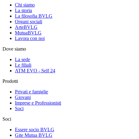
Chi siamo
La storia
La filosofia BVLG
Organi sociali
ArteBVLG
MutuaBVLG
Lavora con noi
Dove siamo
La sede
Le filiali
ATM EVO - Self 24
Prodotti
Privati e famiglie
Giovani
Imprese e Professionisti
Soci
Soci
Essere socio BVLG
Gite Mutua BVLG