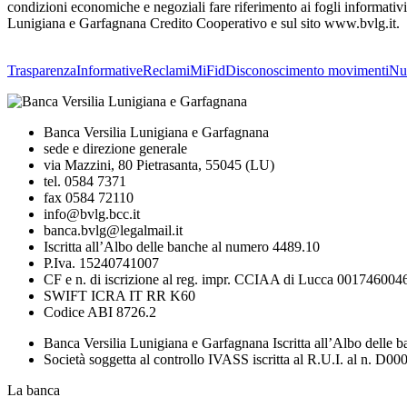
condizioni economiche e negoziali fare riferimento ai fogli informativ
Lunigiana e Garfagnana Credito Cooperativo e sul sito www.bvlg.it.
Trasparenza
Informative
Reclami
MiFid
Disconoscimento movimenti
Nuo
Banca Versilia Lunigiana e Garfagnana
sede e direzione generale
via Mazzini, 80 Pietrasanta, 55045 (LU)
tel. 0584 7371
fax 0584 72110
info@bvlg.bcc.it
banca.bvlg@legalmail.it
Iscritta all’Albo delle banche al numero 4489.10
P.Iva. 15240741007
CF e n. di iscrizione al reg. impr. CCIAA di Lucca 001746004
SWIFT ICRA IT RR K60
Codice ABI 8726.2
Banca Versilia Lunigiana e Garfagnana Iscritta all’Albo delle
Società soggetta al controllo IVASS iscritta al R.U.I. al n. D
La banca