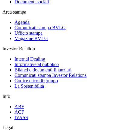
Documenti sociali
Area stampa
Agenda
Comunicati stampa BVLG
Ufficio stampa
Magazine BVLG
Investor Relation
Internal Dealing
Informative al pubblico
Bilanci e documenti finanziari
Comunicati stampa Investor Relations
Codice etico di gruppo
La Sostenibilità
Info
ABF
ACF
IVASS
Legal