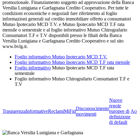
promozionale. Finanziamento soggetto ad approvazione della Banca
Versilia Lunigiana e Garfagnana Credito Cooperativo. Per tutte le
condizioni economiche e negoziali fare riferimento al foglio
informazioni generali sul credito immobiliare offerto a consumatori
Mutuo Ipotecario MCD T.V. e Mutuo Ipotecario MCD T.F rata
mensile o semestrale e al foglio informativo Mutuo Chirografario
Consumatori T.F e T.V disponibili presso le filiali della Banca
Versilia Lunigiana e Garfagnana Credito Cooperativo e sul sito
www.bvlg.it.
Foglio informativo
Mutuo Ipotecario MCD T.V.
Foglio informativo Mutuo Ipotecario MCD T.F rata mensile
Foglio informativo
Mutuo Ipotecario MCD T.F rata
semestrale
Foglio informativo Mutuo Chirografario Consumatori T.F e
T.V
Nuove
regole
Disconoscimento
Trasparenza
Informative
Reclami
MiFid
europee di
Acc
movimenti
definizione
di default