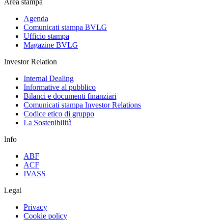
Area stampa
Agenda
Comunicati stampa BVLG
Ufficio stampa
Magazine BVLG
Investor Relation
Internal Dealing
Informative al pubblico
Bilanci e documenti finanziari
Comunicati stampa Investor Relations
Codice etico di gruppo
La Sostenibilità
Info
ABF
ACF
IVASS
Legal
Privacy
Cookie policy