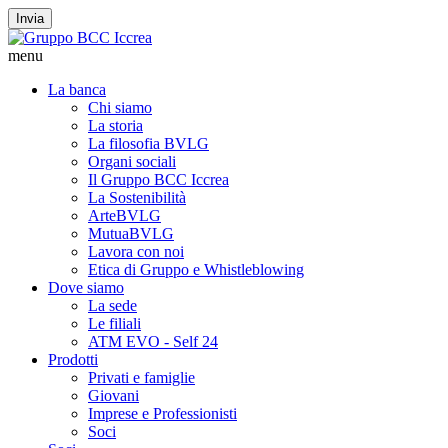
Invia
menu
La banca
Chi siamo
La storia
La filosofia BVLG
Organi sociali
Il Gruppo BCC Iccrea
La Sostenibilità
ArteBVLG
MutuaBVLG
Lavora con noi
Etica di Gruppo e Whistleblowing
Dove siamo
La sede
Le filiali
ATM EVO - Self 24
Prodotti
Privati e famiglie
Giovani
Imprese e Professionisti
Soci