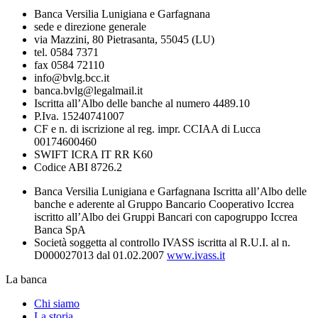
Banca Versilia Lunigiana e Garfagnana
sede e direzione generale
via Mazzini, 80 Pietrasanta, 55045 (LU)
tel. 0584 7371
fax 0584 72110
info@bvlg.bcc.it
banca.bvlg@legalmail.it
Iscritta all’Albo delle banche al numero 4489.10
P.Iva. 15240741007
CF e n. di iscrizione al reg. impr. CCIAA di Lucca
00174600460
SWIFT ICRA IT RR K60
Codice ABI 8726.2
Banca Versilia Lunigiana e Garfagnana Iscritta all’Albo delle
banche e aderente al Gruppo Bancario Cooperativo Iccrea
iscritto all’Albo dei Gruppi Bancari con capogruppo Iccrea
Banca SpA
Società soggetta al controllo IVASS iscritta al R.U.I. al n.
D000027013 dal 01.02.2007
www.ivass.it
La banca
Chi siamo
La storia