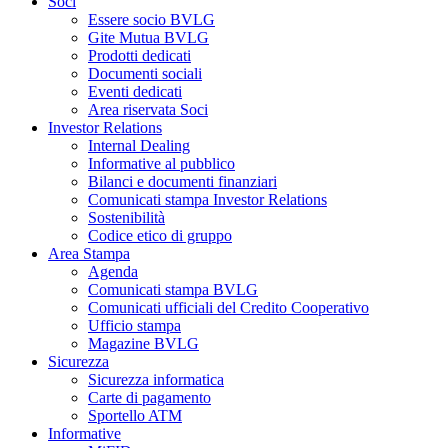
Soci
Essere socio BVLG
Gite Mutua BVLG
Prodotti dedicati
Documenti sociali
Eventi dedicati
Area riservata Soci
Investor Relations
Internal Dealing
Informative al pubblico
Bilanci e documenti finanziari
Comunicati stampa Investor Relations
Sostenibilità
Codice etico di gruppo
Area Stampa
Agenda
Comunicati stampa BVLG
Comunicati ufficiali del Credito Cooperativo
Ufficio stampa
Magazine BVLG
Sicurezza
Sicurezza informatica
Carte di pagamento
Sportello ATM
Informative