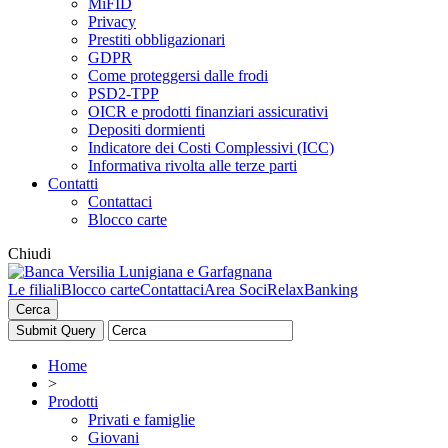
MiFID
Privacy
Prestiti obbligazionari
GDPR
Come proteggersi dalle frodi
PSD2-TPP
OICR e prodotti finanziari assicurativi
Depositi dormienti
Indicatore dei Costi Complessivi (ICC)
Informativa rivolta alle terze parti
Contatti
Contattaci
Blocco carte
Chiudi
Le filiali
Blocco carte
Contattaci
Area Soci
RelaxBanking
Cerca
Home
>
Prodotti
Privati e famiglie
Giovani