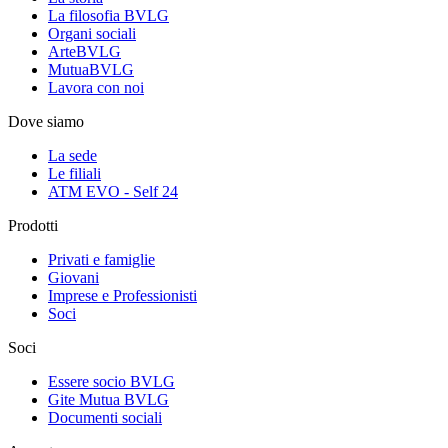
La filosofia BVLG
Organi sociali
ArteBVLG
MutuaBVLG
Lavora con noi
Dove siamo
La sede
Le filiali
ATM EVO - Self 24
Prodotti
Privati e famiglie
Giovani
Imprese e Professionisti
Soci
Soci
Essere socio BVLG
Gite Mutua BVLG
Documenti sociali