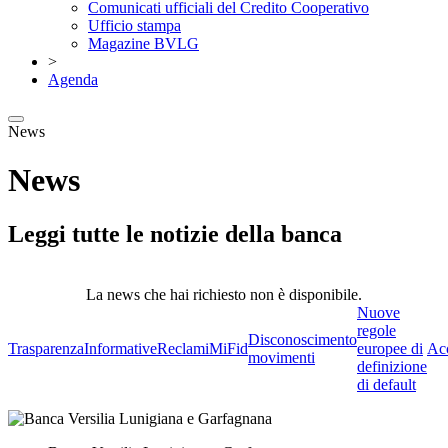
Comunicati ufficiali del Credito Cooperativo
Ufficio stampa
Magazine BVLG
>
Agenda
News
News
Leggi tutte le notizie della banca
La news che hai richiesto non è disponibile.
Nuove
regole
Disconoscimento
Trasparenza
Informative
Reclami
MiFid
europee di
Acc
movimenti
definizione
di default