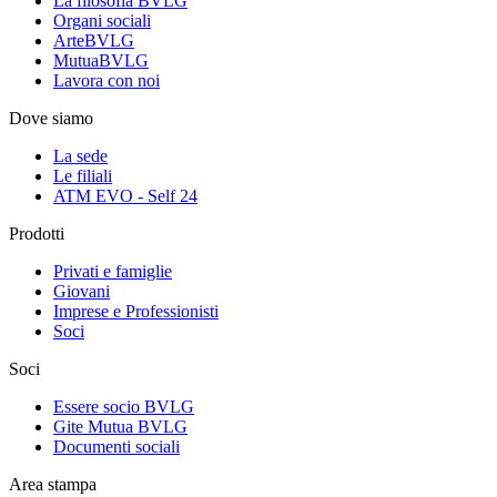
La filosofia BVLG
Organi sociali
ArteBVLG
MutuaBVLG
Lavora con noi
Dove siamo
La sede
Le filiali
ATM EVO - Self 24
Prodotti
Privati e famiglie
Giovani
Imprese e Professionisti
Soci
Soci
Essere socio BVLG
Gite Mutua BVLG
Documenti sociali
Area stampa