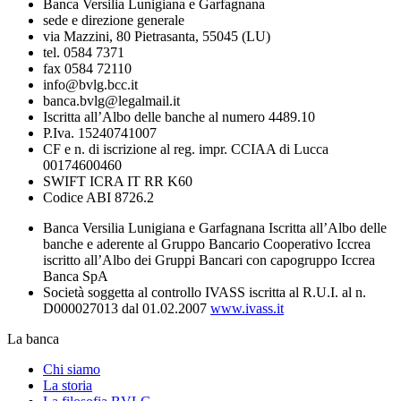
Banca Versilia Lunigiana e Garfagnana
sede e direzione generale
via Mazzini, 80 Pietrasanta, 55045 (LU)
tel. 0584 7371
fax 0584 72110
info@bvlg.bcc.it
banca.bvlg@legalmail.it
Iscritta all’Albo delle banche al numero 4489.10
P.Iva. 15240741007
CF e n. di iscrizione al reg. impr. CCIAA di Lucca
00174600460
SWIFT ICRA IT RR K60
Codice ABI 8726.2
Banca Versilia Lunigiana e Garfagnana Iscritta all’Albo delle
banche e aderente al Gruppo Bancario Cooperativo Iccrea
iscritto all’Albo dei Gruppi Bancari con capogruppo Iccrea
Banca SpA
Società soggetta al controllo IVASS iscritta al R.U.I. al n.
D000027013 dal 01.02.2007
www.ivass.it
La banca
Chi siamo
La storia