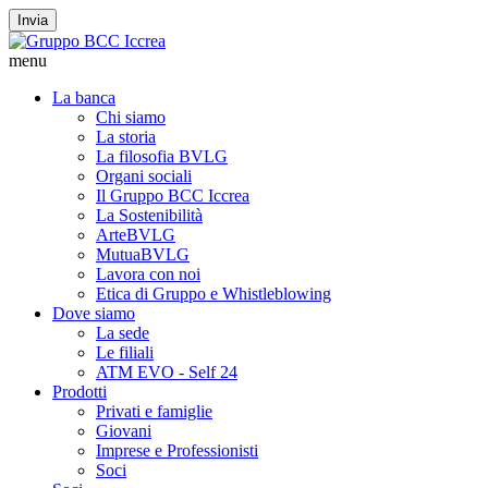
Invia
menu
La banca
Chi siamo
La storia
La filosofia BVLG
Organi sociali
Il Gruppo BCC Iccrea
La Sostenibilità
ArteBVLG
MutuaBVLG
Lavora con noi
Etica di Gruppo e Whistleblowing
Dove siamo
La sede
Le filiali
ATM EVO - Self 24
Prodotti
Privati e famiglie
Giovani
Imprese e Professionisti
Soci