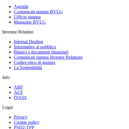
Agenda
Comunicati stampa BVLG
Ufficio stampa
Magazine BVLG
Investor Relation
Internal Dealing
Informative al pubblico
Bilanci e documenti finanziari
Comunicati stampa Investor Relations
Codice etico di gruppo
La Sostenibilità
Info
ABF
ACF
IVASS
Legal
Privacy
Cookie policy
PSD2-TPP