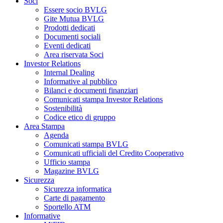
Soci
Essere socio BVLG
Gite Mutua BVLG
Prodotti dedicati
Documenti sociali
Eventi dedicati
Area riservata Soci
Investor Relations
Internal Dealing
Informative al pubblico
Bilanci e documenti finanziari
Comunicati stampa Investor Relations
Sostenibilità
Codice etico di gruppo
Area Stampa
Agenda
Comunicati stampa BVLG
Comunicati ufficiali del Credito Cooperativo
Ufficio stampa
Magazine BVLG
Sicurezza
Sicurezza informatica
Carte di pagamento
Sportello ATM
Informative