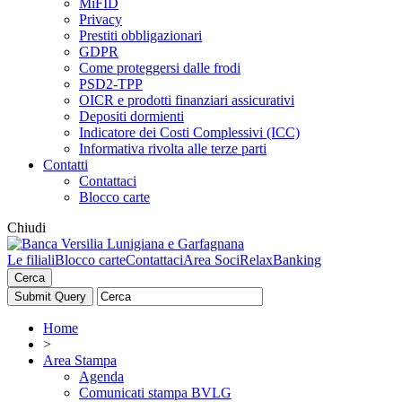
MiFID
Privacy
Prestiti obbligazionari
GDPR
Come proteggersi dalle frodi
PSD2-TPP
OICR e prodotti finanziari assicurativi
Depositi dormienti
Indicatore dei Costi Complessivi (ICC)
Informativa rivolta alle terze parti
Contatti
Contattaci
Blocco carte
Chiudi
Le filiali
Blocco carte
Contattaci
Area Soci
RelaxBanking
Cerca
Home
>
Area Stampa
Agenda
Comunicati stampa BVLG