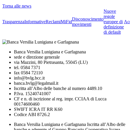
Torna alle news
Nuove
regole
Disconoscimento
Trasparenza
Informative
Reclami
MiFid
europee di
Acc
movimenti
definizione
di default
Banca Versilia Lunigiana e Garfagnana
sede e direzione generale
via Mazzini, 80 Pietrasanta, 55045 (LU)
tel. 0584 7371
fax 0584 72110
info@bvlg.bcc.it
banca.bvlg@legalmail.it
Iscritta all’Albo delle banche al numero 4489.10
P.Iva. 15240741007
CF e n. di iscrizione al reg. impr. CCIAA di Lucca
00174600460
SWIFT ICRA IT RR K60
Codice ABI 8726.2
Banca Versilia Lunigiana e Garfagnana Iscritta all’Albo delle
banche e aderente al Gruppo Bancario Cooperativo Iccrea