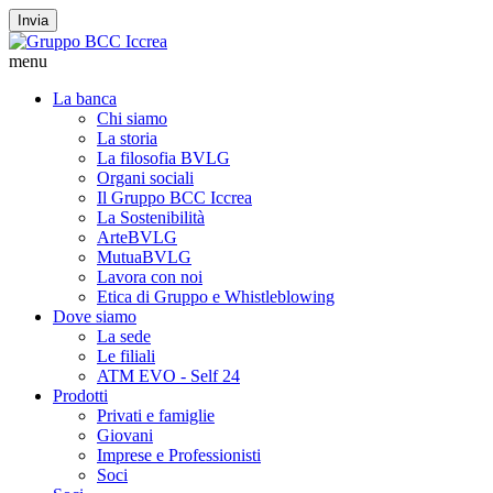
Invia
menu
La banca
Chi siamo
La storia
La filosofia BVLG
Organi sociali
Il Gruppo BCC Iccrea
La Sostenibilità
ArteBVLG
MutuaBVLG
Lavora con noi
Etica di Gruppo e Whistleblowing
Dove siamo
La sede
Le filiali
ATM EVO - Self 24
Prodotti
Privati e famiglie
Giovani
Imprese e Professionisti
Soci