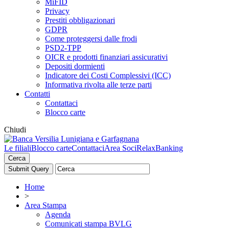
MiFID
Privacy
Prestiti obbligazionari
GDPR
Come proteggersi dalle frodi
PSD2-TPP
OICR e prodotti finanziari assicurativi
Depositi dormienti
Indicatore dei Costi Complessivi (ICC)
Informativa rivolta alle terze parti
Contatti
Contattaci
Blocco carte
Chiudi
Le filiali
Blocco carte
Contattaci
Area Soci
RelaxBanking
Cerca
Home
>
Area Stampa
Agenda
Comunicati stampa BVLG