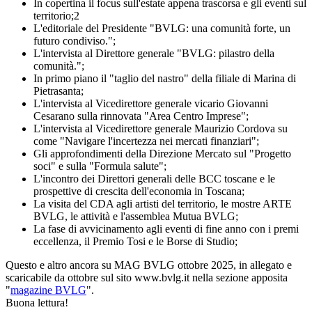
In copertina il focus sull'estate appena trascorsa e gli eventi sul
territorio;2
L'editoriale del Presidente "BVLG: una comunità forte, un
futuro condiviso.";
L'intervista al Direttore generale "BVLG: pilastro della
comunità.";
In primo piano il "taglio del nastro" della filiale di Marina di
Pietrasanta;
L'intervista al Vicedirettore generale vicario Giovanni
Cesarano sulla rinnovata "Area Centro Imprese";
L'intervista al Vicedirettore generale Maurizio Cordova su
come "Navigare l'incertezza nei mercati finanziari";
Gli approfondimenti della Direzione Mercato sul "Progetto
soci" e sulla "Formula salute";
L'incontro dei Direttori generali delle BCC toscane e le
prospettive di crescita dell'economia in Toscana;
La visita del CDA agli artisti del territorio, le mostre ARTE
BVLG, le attività e l'assemblea Mutua BVLG;
La fase di avvicinamento agli eventi di fine anno con i premi
eccellenza, il Premio Tosi e le Borse di Studio;
Questo e altro ancora su MAG BVLG ottobre 2025, in allegato e
scaricabile da ottobre sul sito www.bvlg.it nella sezione apposita
"
magazine BVLG
".
Buona lettura!