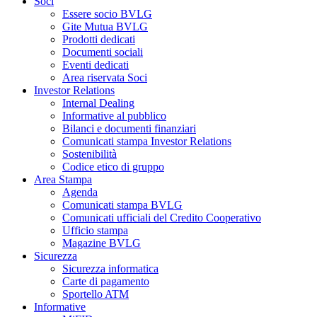
Soci
Essere socio BVLG
Gite Mutua BVLG
Prodotti dedicati
Documenti sociali
Eventi dedicati
Area riservata Soci
Investor Relations
Internal Dealing
Informative al pubblico
Bilanci e documenti finanziari
Comunicati stampa Investor Relations
Sostenibilità
Codice etico di gruppo
Area Stampa
Agenda
Comunicati stampa BVLG
Comunicati ufficiali del Credito Cooperativo
Ufficio stampa
Magazine BVLG
Sicurezza
Sicurezza informatica
Carte di pagamento
Sportello ATM
Informative