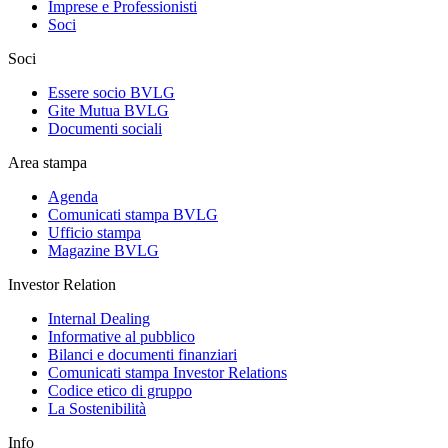
Imprese e Professionisti
Soci
Soci
Essere socio BVLG
Gite Mutua BVLG
Documenti sociali
Area stampa
Agenda
Comunicati stampa BVLG
Ufficio stampa
Magazine BVLG
Investor Relation
Internal Dealing
Informative al pubblico
Bilanci e documenti finanziari
Comunicati stampa Investor Relations
Codice etico di gruppo
La Sostenibilità
Info