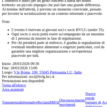
L'obiettivo è unirci per un gesto concreto a tutela del nostro
territorio: un piccolo impegno che può fare una grande differenza.
Al termine dell'attività, è previsto un momento conviviale, pensato
per favorire la socializzazione in un contesto informale e piacevole.
Note:
L'evento è riservato ai giovani soci e socie BVLG (under 35).
Ogni socio o socia potrà essere accompagnato da un massimo
di 1 persona da inserire in fase di registrazione.
Per chi prenderà parte al rinfresco, è gradita la segnalazione di
eventuali intolleranze alimentari o esigenze particolari, così da
garantire una migliore organizzazione e un'esperienza
piacevole per tutti.
Inizio:
28/03/2026
09:30
Fine:
28/03/2026
13:00
Luogo:
V.le Roma, 100, 55045 Pietrasanta LU, Italia
Per informazioni:
soci@bvlg.bcc.it
Prenotazioni non disponibili
Torna all'elenco
Area assistenti
Nuove
regole
Disconoscimento
Trasparenza
Informative
Reclami
MiFid
europee di
Acc
movimenti
definizione