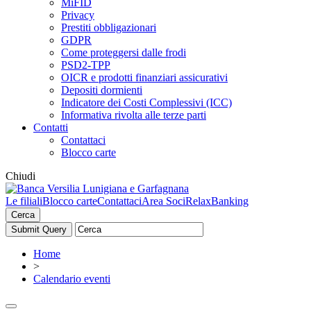
MiFID
Privacy
Prestiti obbligazionari
GDPR
Come proteggersi dalle frodi
PSD2-TPP
OICR e prodotti finanziari assicurativi
Depositi dormienti
Indicatore dei Costi Complessivi (ICC)
Informativa rivolta alle terze parti
Contatti
Contattaci
Blocco carte
Chiudi
Le filiali
Blocco carte
Contattaci
Area Soci
RelaxBanking
Cerca
Home
>
Calendario eventi