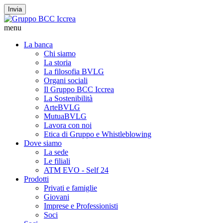
Invia
menu
La banca
Chi siamo
La storia
La filosofia BVLG
Organi sociali
Il Gruppo BCC Iccrea
La Sostenibilità
ArteBVLG
MutuaBVLG
Lavora con noi
Etica di Gruppo e Whistleblowing
Dove siamo
La sede
Le filiali
ATM EVO - Self 24
Prodotti
Privati e famiglie
Giovani
Imprese e Professionisti
Soci