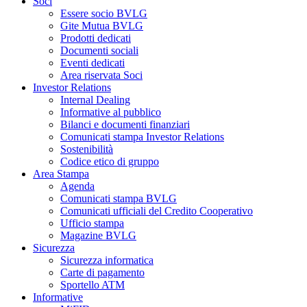
Soci
Essere socio BVLG
Gite Mutua BVLG
Prodotti dedicati
Documenti sociali
Eventi dedicati
Area riservata Soci
Investor Relations
Internal Dealing
Informative al pubblico
Bilanci e documenti finanziari
Comunicati stampa Investor Relations
Sostenibilità
Codice etico di gruppo
Area Stampa
Agenda
Comunicati stampa BVLG
Comunicati ufficiali del Credito Cooperativo
Ufficio stampa
Magazine BVLG
Sicurezza
Sicurezza informatica
Carte di pagamento
Sportello ATM
Informative